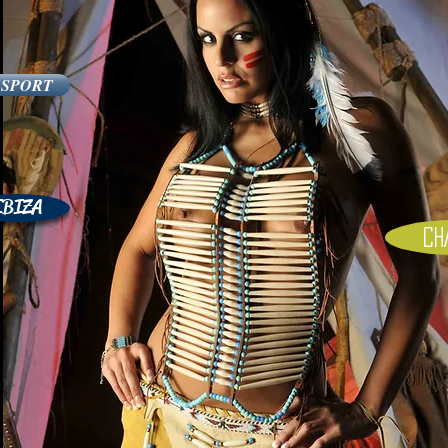
SPORT
IBIZA
CH