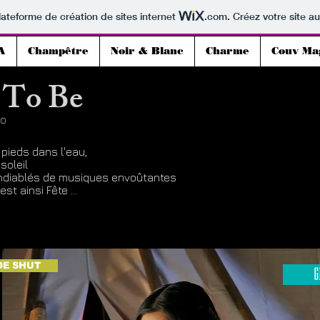
lateforme de création de sites internet
.com
. Créez votre site au
A
Champêtre
Noir & Blanc
Charme
Couv Ma
 To Be
io
pieds dans l'eau,
soleil
endiablés de musiques envoûtantes
st ainsi Fête ...
DE SHUT
G