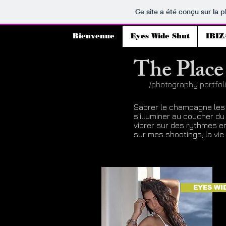
Ce site a été conçu sur la p
Bienvenue
Eyes Wide Shut
IBIZ
The Place
/photography portfol
Sabrer le champagne les 
s'illuminer au coucher du 
vibrer sur des rythmes 
sur mes shootings, la vie e
EYES WI