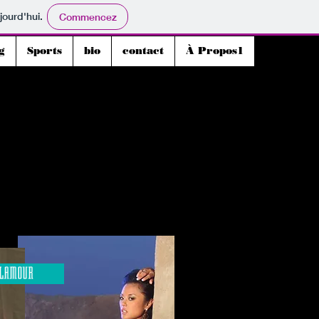
jourd'hui.
Commencez
g
Sports
bio
contact
À Propos1
LAMOUR